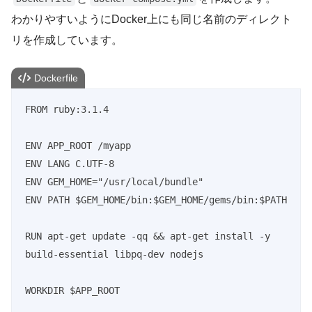
わかりやすいようにDocker上にも同じ名前のディレクト
リを作成しています。
Dockerfile
FROM ruby:3.1.4

ENV APP_ROOT /myapp

ENV LANG C.UTF-8

ENV GEM_HOME="/usr/local/bundle"

ENV PATH $GEM_HOME/bin:$GEM_HOME/gems/bin:$PATH

RUN apt-get update -qq && apt-get install -y 
build-essential libpq-dev nodejs

WORKDIR $APP_ROOT
