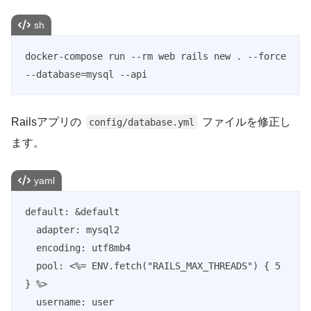
sh
docker-compose run --rm web rails new . --force 
--database=mysql --api
Railsアプリの
ファイルを修正し
config/database.yml
ます。
yaml
default: &default

  adapter: mysql2

  encoding: utf8mb4

  pool: <%= ENV.fetch("RAILS_MAX_THREADS") { 5 
} %>

  username: user
