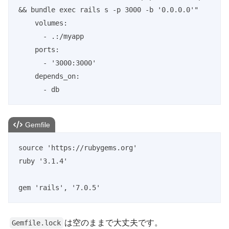
&& bundle exec rails s -p 3000 -b '0.0.0.0'"

    volumes:

      - .:/myapp

    ports:

      - '3000:3000'

    depends_on:

      - db
Gemfile
source 'https://rubygems.org'

ruby '3.1.4'

gem 'rails', '7.0.5'
は空のままで大丈夫です。
Gemfile.lock