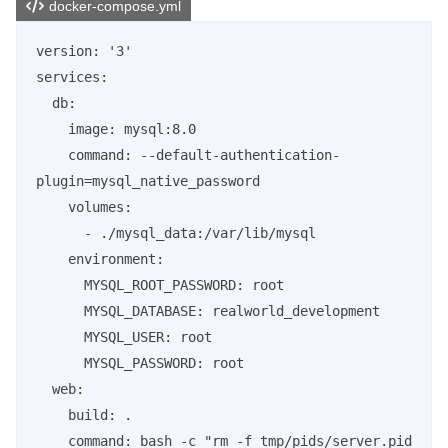
docker-compose.yml
version: '3'

services:

  db:

    image: mysql:8.0

    command: --default-authentication-
plugin=mysql_native_password

    volumes:

      - ./mysql_data:/var/lib/mysql

    environment:

      MYSQL_ROOT_PASSWORD: root

      MYSQL_DATABASE: realworld_development

      MYSQL_USER: root

      MYSQL_PASSWORD: root

  web:

    build: .

    command: bash -c "rm -f tmp/pids/server.pid 